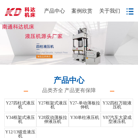
产品中心
案例欣赏
关于我们
产品中心
品类齐全 产品更有保障
Y27四柱式液压
Y27框架式液压
Y27-单动薄板拉
Y32四柱万能液
机
机
伸机
压机
Y34框架式液压
Y28双动薄板拉
Y30单柱液压机
Y87汽车大梁成
机
伸液压机
型液压机
Y12/13锻造液压
机