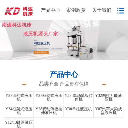
产品中心
案例欣赏
关于我们
产品中心
品类齐全 产品更有保障
Y27四柱式液压
Y27框架式液压
Y27-单动薄板拉
Y32四柱万能液
机
机
伸机
压机
Y34框架式液压
Y28双动薄板拉
Y30单柱液压机
Y87汽车大梁成
机
伸液压机
型液压机
Y12/13锻造液压
机