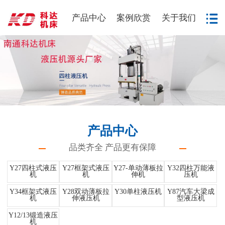
产品中心
案例欣赏
关于我们
产品中心
品类齐全 产品更有保障
Y27四柱式液压
Y27框架式液压
Y27-单动薄板拉
Y32四柱万能液
机
机
伸机
压机
Y34框架式液压
Y28双动薄板拉
Y30单柱液压机
Y87汽车大梁成
机
伸液压机
型液压机
Y12/13锻造液压
机